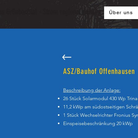
s Grünbachtal - Strom regional denken
Über uns
ASZ/Bauhof Offenhausen
Beschreibung der Anlage:
26 Stück Solarmodul 430 Wp Trina 
11,2 kWp am südostseitigen Schr
1 Stück Wechselrichter Fronius S
Einspeisebeschränkung 20 kWp