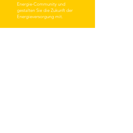
Energie-Community und
gestalten Sie die Zukunft der
Energieversorgung mit.
EEG Erneuerbare Energiegemeinschaft
Oberes Grünbachtal
Ja, ich will dabei sein
Kontakt per Email an
info@eeg-ogbt.at
Impressum
Datenschutz